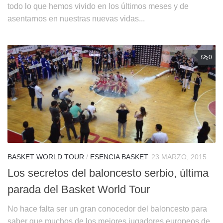
todo lo que hemos vivido en los últimos meses y de
asentarnos en nuestras nuevas vidas...
0
BASKET WORLD TOUR
/
ESENCIA BASKET
23 MARZO, 2015
Los secretos del baloncesto serbio, última
parada del Basket World Tour
No hace falta ser un gran conocedor del baloncesto para
saber que muchos de los mejores jugadores europeos de