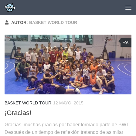
Saltar al contenido
AUTOR:
BASKET WORLD TOUR
0
BASKET WORLD TOUR
12 MAYO, 2015
¡Gracias!
Gracias, muchas gracias por haber formado parte de BWT.
Después de un tiempo de reflexión tratando de asimilar