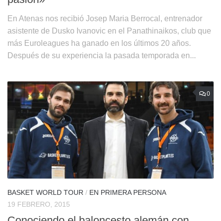
En Atenas nos recibió Josep Maria Berrocal, entrenador
asistente de Dusko Ivanovic en el Panathinaikos, club que
más Euroleagues ha ganado en los últimos 20 años.
Después de su experiencia la pasada temporada en...
0
BASKET WORLD TOUR
/
EN PRIMERA PERSONA
19 FEBRERO, 2015
Conociendo el baloncesto alemán con