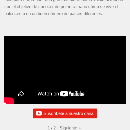
con el objetivo de conocer de primera mano cómo se vive el
baloncesto en un buen número de países diferentes.
Suscríbete a nuestro canal
Siguiente
»
1
/
2