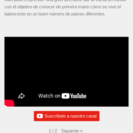
con el objetivo de conocer de primera mano cómo se vive el
baloncesto en un buen número de países diferentes.
Suscríbete a nuestro canal
Siguiente
»
1
/
2