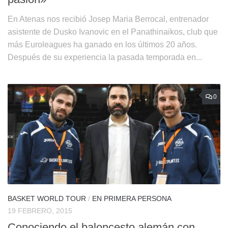
En Atenas nos recibió Josep Maria Berrocal, entrenador
asistente de Dusko Ivanovic en el Panathinaikos, club que
más Euroleagues ha ganado en los últimos 20 años.
Después de su experiencia la pasada temporada en...
0
BASKET WORLD TOUR
/
EN PRIMERA PERSONA
19 FEBRERO, 2015
Conociendo el baloncesto alemán con