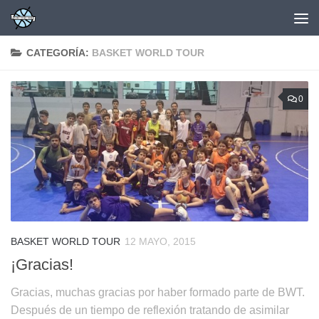
Saltar al contenido
CATEGORÍA:
BASKET WORLD TOUR
0
BASKET WORLD TOUR
12 MAYO, 2015
¡Gracias!
Gracias, muchas gracias por haber formado parte de BWT.
Después de un tiempo de reflexión tratando de asimilar