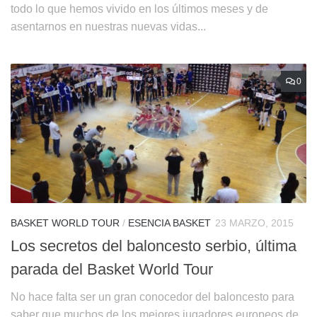
todo lo que hemos vivido en los últimos meses y de
asentarnos en nuestras nuevas vidas...
0
BASKET WORLD TOUR
/
ESENCIA BASKET
23 MARZO, 2015
Los secretos del baloncesto serbio, última
parada del Basket World Tour
No hace falta ser un gran conocedor del baloncesto para
saber que muchos de los mejores jugadores europeos de