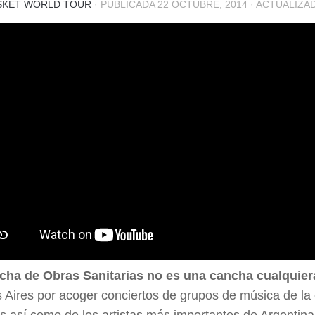
SKET WORLD TOUR
· PUBLICADA
22 OCTUBRE, 2014
· ACTUALIZ
cha de Obras Sanitarias no es una cancha cualquier
 Aires por acoger conciertos de grupos de música de la
s así como de los artistas más importantes de Argentin