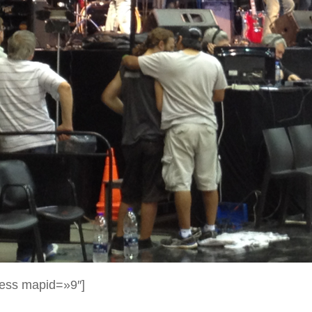
ess mapid=»9″]