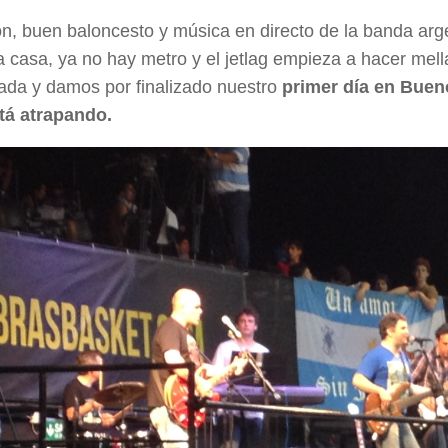
n, buen baloncesto y música en directo de la banda arg
a casa, ya no hay metro y el jetlag empieza a hacer me
da y damos por finalizado nuestro
primer día en Buen
tá atrapando.