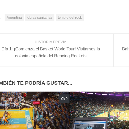
:
Argentina
obras sanitarias
templo del rock
HISTORIA PREVIA
Día 1: ¡Comienza el Basket World Tour! Visitamos la
Bah
colonia española del Reading Rockets
MBIÉN TE PODRÍA GUSTAR...
0