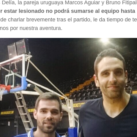
Delía, la pareja uruguaya Marcos Aguiar y Bruno Fitipal
r estar lesionado no podrá sumarse al equipo hasta 
de charlar brevemente tras el partido, le da tiempo de 
arnos por nuestra aventura.