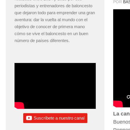
POR
BA
periodistas y entrenadores de baloncesto
que dejaron todo para emprender una gran
aventura: dar la vuelta al mundo con el
objetivo de conocer de primera mano
cómo se vive el baloncesto en un buen
número de países diferentes.
La can
Suscríbete a nuestro canal
Buenos
Pepper