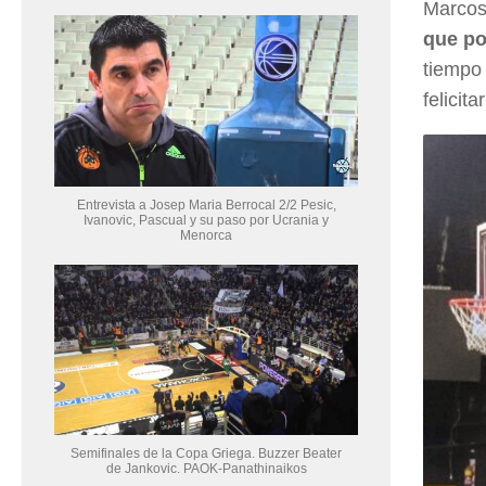
Marcos 
que po
tiempo 
felicit
Entrevista a Josep Maria Berrocal 2/2 Pesic,
Ivanovic, Pascual y su paso por Ucrania y
Menorca
Semifinales de la Copa Griega. Buzzer Beater
de Jankovic. PAOK-Panathinaikos