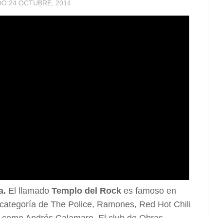
ADO
24 OCTUBRE, 2014
a.
El llamado
Templo del Rock
es famoso en
 categoría de The Police, Ramones, Red Hot Chili
a como Andrés Calamaro. El club de Obras