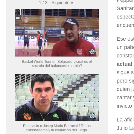
Siguiente
»
1
/
2
Sanitar
espect
encuen
Ese est
un pab
constan
Basket World Tour en Belgrado: ¿cuál es el
actual
secreto del baloncesto serbio?
sigue 
pero si
quien 
cantar 
invicto
La afic
Entrevista a Josep Maria Berrocal 1/2 Los
Julio L
entrenadores y la evolución del juego.