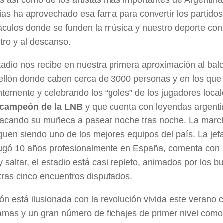
ias ha aprovechado esa fama para convertir los partidos
áculos donde se funden la música y nuestro deporte con
tro y al descanso.
adio nos recibe en nuestra primera aproximación al balo
ellón donde caben cerca de 3000 personas y en los que 
temente y celebrando los “goles” de los jugadores local
 campeón de la LNB
y que cuenta con leyendas argenti
sacando su muñeca a pasear noche tras noche. La march
guen siendo uno de los mejores equipos del país. La jefa
jugó 10 años profesionalmente en España, comenta con n
y saltar, el estadio está casi repleto, animados por los
 tras cinco encuentros disputados.
ión está ilusionada con la revolución vivida este verano
amas y un gran número de fichajes de primer nivel como 