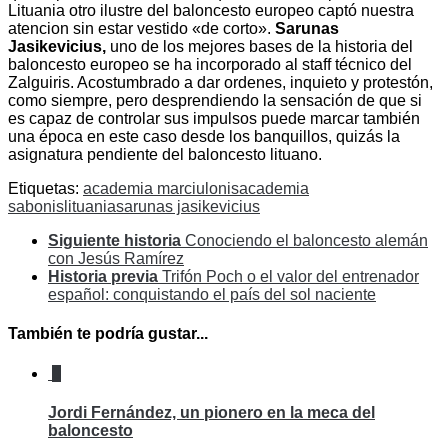
Lituania otro ilustre del baloncesto europeo captó nuestra
atencion sin estar vestido «de corto».
Sarunas
Jasikevicius,
uno de los mejores bases de la historia del
baloncesto europeo se ha incorporado al staff técnico del
Zalguiris. Acostumbrado a dar ordenes, inquieto y protestón,
como siempre, pero desprendiendo la sensación de que si
es capaz de controlar sus impulsos puede marcar también
una época en este caso desde los banquillos, quizás la
asignatura pendiente del baloncesto lituano.
Etiquetas:
academia marciulonis
academia
sabonis
lituania
sarunas jasikevicius
Siguiente historia
Conociendo el baloncesto alemán
con Jesús Ramírez
Historia previa
Trifón Poch o el valor del entrenador
español: conquistando el país del sol naciente
También te podría gustar...
0
Jordi Fernández, un pionero en la meca del
baloncesto