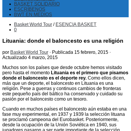
BASKET SOLIDARIO
ESCRÍBENOS
BWT EN MEDIOS
Basket World Tour
/
ESENCIA BASKET
0
Lituania: donde el baloncesto es una religión
por
Basket World Tour
· Publicada
15 febrero, 2015
·
Actualizado
4 marzo, 2015
Muchos son los países que desde octubre hemos visitado
pero hasta el momento
Lituania es el primero que pisamos
donde el baloncesto es el deporte rey.
Como ellos dicen,
más que un deporte, el baloncesto en Lituania es una
religión. Pese a guerras y continuos cambios de fronteras
este pequeño país del báltico ha conservado y cuidado su
pasión por el baloncesto como un tesoro.
Cuando en muchos países el baloncesto aún estaba en una
fase muy experimental, en 1937 y 1939 la selección lituana
se proclamó campeona del Eurobasket. Posteriormente,
desde la ocupación de la Unión Soviética en 1940, sus
jugadores pasaron a ser parte importante de la selección